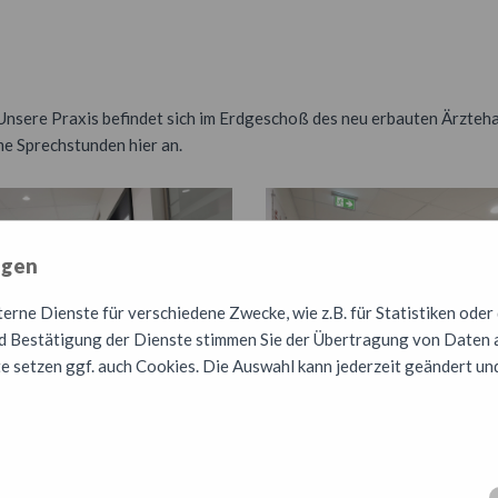
nsere Praxis befindet sich im Erdgeschoß des neu erbauten Ärztehaus
me Sprechstunden hier an.
ngen
rne Dienste für verschiedene Zwecke, wie z.B. für Statistiken oder
 Bestätigung der Dienste stimmen Sie der Übertragung von Daten a
e setzen ggf. auch Cookies. Die Auswahl kann jederzeit geändert un