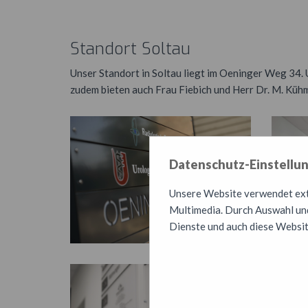
Standort Soltau
Unser Standort in Soltau liegt im Oeninger Weg 34. U
zudem bieten auch Frau Fiebich und Herr Dr. M. Küh
Datenschutz-Einstellu
Unsere Website verwendet exte
Multimedia. Durch Auswahl und
Dienste und auch diese Websit